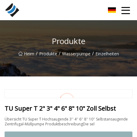
Nanyang Special Bearings Inc.
Produkte
/
/
/
Heim
Produkte
Wasserpumpe
Einzelheiten
TU Super T 2" 3" 4" 6" 8" 10" Zoll Selbst
Übersicht TU Super T Hochsaugende 3'' 4'' 6'' 8'' 10'' Selbstansaugende
Zentrifugal-Müllpumpe ProduktbeschreibungDie sel