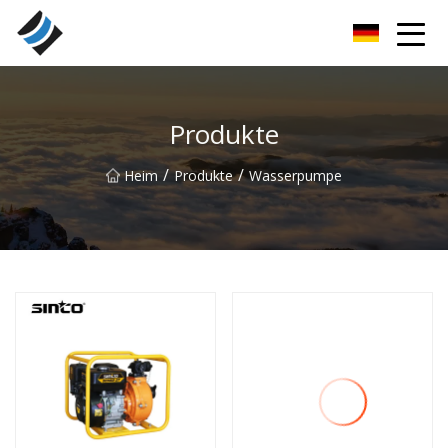
Nanyang Special Bearings Inc.
Produkte
/
/
Heim
Produkte
Wasserpumpe