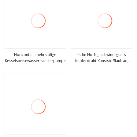
Horizontale mehrstufige
4sdm Hochgeschwindigkeits-
Kesselspeisewassertransferpumpe
Kupferdraht-Kunststofflaufrad,
mehr sehen
mehr sehen
mehrstufiges Edelstahlgehäuse,
tauchfähige elektrische
Tiefbrunnenwasserpumpe mit
MPPT-Regler