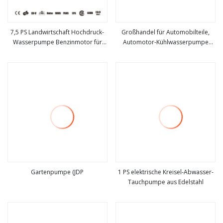
7,5 PS Landwirtschaft Hochdruck-
Großhandel für Automobilteile,
Wasserpumpe Benzinmotor für
Automotor-Kühlwasserpumpe
mehr sehen
mehr sehen
Bewässerungspreis
5012366AA 5012366AB
5012366AC 5012366AD 5012366AE
für Jeep Cherokee Comanche
Wagoneer Eagle Premier
Gartenpumpe (JDP
1 PS elektrische Kreisel-Abwasser-
Tauchpumpe aus Edelstahl
mehr sehen
mehr sehen