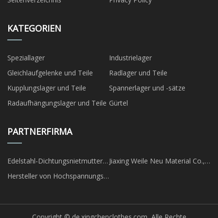
KATEGORIEN
Speziallager
Industrielager
Gleichlaufgelenke und Teile
Radlager und Teile
Kupplungslager und Teile
Spannerlager und -sätze
Radaufhängungslager und Teile
Gürtel
PARTNERFIRMA
Edelstahl-Dichtungsnietmutter
Jiaxing Weile Neu Material Co.,
zu verkaufen
Ltd.
Hersteller von Hochspannungs-
Schleifring-
Wechselstrommotoren
Copyright © de.xingchenclothes.com, Alle Rechte