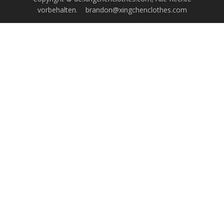
vorbehalten.
brandon@xingchenclothes.com