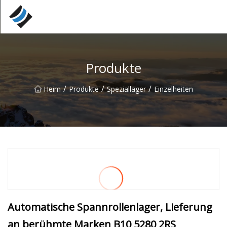
Nanyang Special Bearings Inc.
Produkte
/
/
/
Heim
Produkte
Speziallager
Einzelheiten
Automatische Spannrollenlager, Lieferung
an berühmte Marken B10 5280 2RS