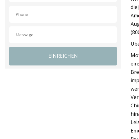
die
Ame
Aug
(80
Übe
Mot
EINREICHEN
ein
Bre
imp
wer
Ver
Chi
hin
Lei
Emu