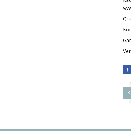
Rau
www
Que
Kon
Gar
Ver