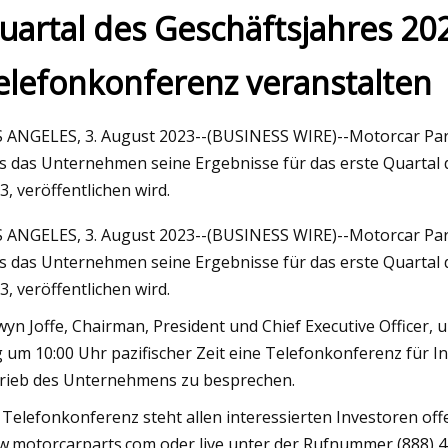
uartal des Geschäftsjahres 20
elefonkonferenz veranstalten
May 25, 2023
nung
Johnson aus Texas State, Capizzi &
rn
Keeble aus South Alabama wurden zu
 ANGELES, 3. August 2023--(BUSINESS WIRE)--Motorcar Part
den Sun Belt-Volleyballspielern der
s das Unternehmen seine Ergebnisse für das erste Quartal 
3, veröffentlichen wird.
Woche ernannt
 ANGELES, 3. August 2023--(BUSINESS WIRE)--Motorcar Part
s das Unternehmen seine Ergebnisse für das erste Quartal 
3, veröffentlichen wird.
wyn Joffe, Chairman, President und Chief Executive Officer, 
 um 10:00 Uhr pazifischer Zeit eine Telefonkonferenz für I
rieb des Unternehmens zu besprechen.
 Telefonkonferenz steht allen interessierten Investoren of
.motorcarparts.com oder live unter der Rufnummer (888) 440