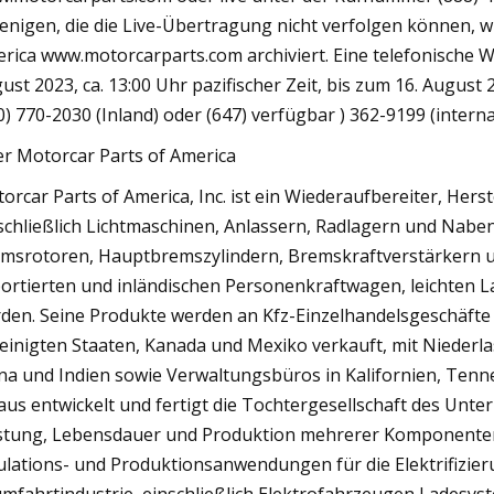
jenigen, die die Live-Übertragung nicht verfolgen können, w
rica www.motorcarparts.com archiviert. Eine telefonische 
ust 2023, ca. 13:00 Uhr pazifischer Zeit, bis zum 16. August
0) 770-2030 (Inland) oder (647) verfügbar ) 362-9199 (inter
r Motorcar Parts of America
orcar Parts of America, Inc. ist ein Wiederaufbereiter, Herst
schließlich Lichtmaschinen, Anlassern, Radlagern und Nab
msrotoren, Hauptbremszylindern, Bremskraftverstärkern u
ortierten und inländischen Personenkraftwagen, leichten
den. Seine Produkte werden an Kfz-Einzelhandelsgeschäfte
einigten Staaten, Kanada und Mexiko verkauft, mit Niederla
na und Indien sowie Verwaltungsbüros in Kalifornien, Tenn
aus entwickelt und fertigt die Tochtergesellschaft des Un
stung, Lebensdauer und Produktion mehrerer Komponenten i
lations- und Produktionsanwendungen für die Elektrifizier