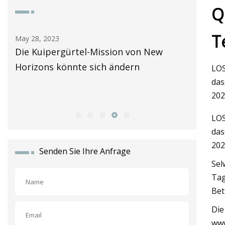
Q
T
May 29, 2023
ion von New
Die Überprüfung der Riemenspan
ändern
wird bei (einigen) Prusa 3D-Drucke
LOS
einfacher
das
202
LOS
das
202
Senden Sie Ihre Anfrage
Sel
Tag
Bet
Die
www