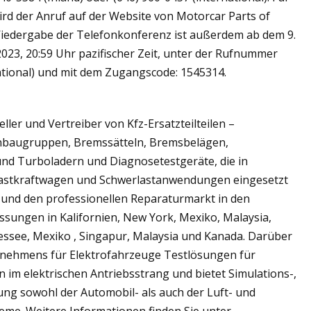
ird der Anruf auf der Website von Motorcar Parts of
Wiedergabe der Telefonkonferenz ist außerdem ab dem 9.
 2023, 20:59 Uhr pazifischer Zeit, unter der Rufnummer
national) und mit dem Zugangscode: 1545314.
eller und Vertreiber von Kfz-Ersatzteilteilen –
enbaugruppen, Bremssätteln, Bremsbelägen,
nd Turboladern und Diagnosetestgeräte, die in
 Lastkraftwagen und Schwerlastanwendungen eingesetzt
 und den professionellen Reparaturmarkt in den
ssungen in Kalifornien, New York, Mexiko, Malaysia,
essee, Mexiko , Singapur, Malaysia und Kanada. Darüber
ternehmens für Elektrofahrzeuge Testlösungen für
m elektrischen Antriebsstrang und bietet Simulations-,
ung sowohl der Automobil- als auch der Luft- und