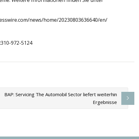
eme. Weitere Informationen finden Sie unter
sinesswire.com/news/home/20230803636640/en/
R310-972-5124
BAP: Servicing The Automobil Sector liefert weiterhin
Ergebnisse