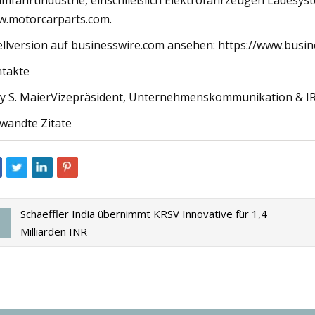
mfahrtindustrie, einschließlich Elektrofahrzeugen Ladesyst
.motorcarparts.com.
llversion auf businesswire.com ansehen: https://www.bu
takte
y S. MaierVizepräsident, Unternehmenskommunikation & I
wandte Zitate
Schaeffler India übernimmt KRSV Innovative für 1,4
Milliarden INR