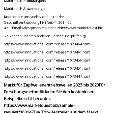
Markt nach Produkttypen:
Markt nach Anwendungen:
Kontaktiere uns
Mark StoneLeiter der
Geschäftsentwicklung
Telefon:
+1-201-465-
4211
Email:
sales@marketquest.biz
Netz:
www.marketquest.biz
Sie können unseren anderen Bericht überprüfen @
https://www.innovations-i.com/release/1073464.html
https://www.innovations-i.com/release/1073461.html
https://www.innovations-i.com/release/1073456.html
https://www.innovations-i.com/release/1073451.html
https://www.innovations-i.com/release/1073447.html
Markt für Zapfwellenantriebswellen 2023 bis 2029
Für
Forschungsmethodik laden Sie den kostenlosen
Beispielbericht herunter:
https://www.marketquest.biz/sample-
request/163147
Die Top-Hersteller auf dem Markt