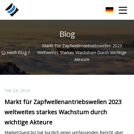
Nanyang Special Bearings Inc.
Blog
Markt Für Zapfwellenantriebswellen 2023
/
/
Heim
Blog
Weltweites Starkes Wachstum Durch Wichtige
Akteure
Feb 24, 2024
Markt für Zapfwellenantriebswellen 2023
weltweites starkes Wachstum durch
wichtige Akteure
MarketQuest.biz hat kürzlich einen umfassenden Bericht über