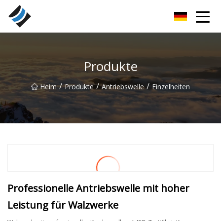
Nanyang Special Bearings Inc.
Produkte
/
/
/
Heim
Produkte
Antriebswelle
Einzelheiten
Professionelle Antriebswelle mit hoher
Leistung für Walzwerke