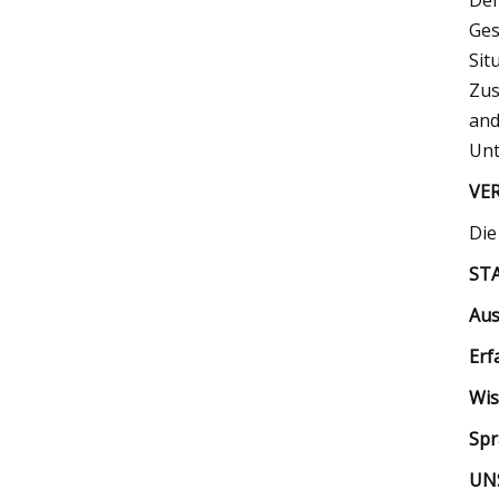
Dem
Ges
Sit
Zus
and
Unt
VER
Die
ST
Aus
Erf
Wis
Spr
UN