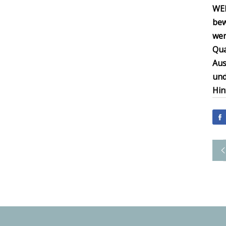
WE
be
wer
Qua
Aus
und
Hin