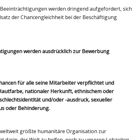
 Beeinträchtigungen werden dringend aufgefordert, sich
dsatz der Chancengleichheit bei der Beschäftigung
tate, Capizzi &
labama wurden zu
allspielern der
chtigungen werden ausdrücklich zur Bewerbung
cen für alle seine Mitarbeiter verpflichtet und
 Hautfarbe, nationaler Herkunft, ethnischem oder
chlechtsidentität und/oder -ausdruck, sexueller
tus oder Behinderung.
weltweit größte humanitäre Organisation zur
 darin, der Welt zu helfen, noch zu unseren Lebzeiten