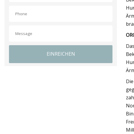
Hun
Ärm
bra
OR
Das
EINREICHEN
Bek
Hun
Ärm
Die
geg
zah
Nor
Bin
Fre
Mil