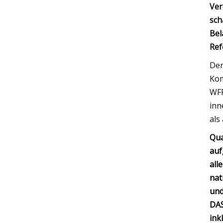
Ver
sch
Bel
Ref
Den
Kom
WFP
inn
als
Qua
auf
all
nat
und
DA
inkl