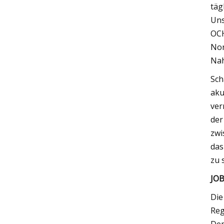
täg
Uns
OCH
Nor
Nah
Sch
aku
ver
der
zwi
das
zu 
JO
Die
Reg