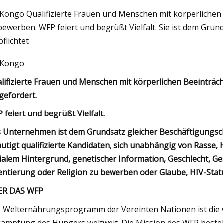
Kongo Qualifizierte Frauen und Menschen mit körperlichen
bewerben. WFP feiert und begrüßt Vielfalt. Sie ist dem Grun
023
May 25, 2023
pflichtet
rprüfung der Riemenspannung
Johnson aus Texas S
 Kongo
 (einigen) Prusa 3D-Druckern
Keeble aus South A
r
den Sun Belt-Volleyb
lifizierte Frauen und Menschen mit körperlichen Beeinträ
gefordert.
Woche ernannt
 feiert und begrüßt Vielfalt.
 Unternehmen ist dem Grundsatz gleicher Beschäftigungschan
utigt qualifizierte Kandidaten, sich unabhängig von Rasse,
ialem Hintergrund, genetischer Information, Geschlecht, Ges
entierung oder Religion zu bewerben oder Glaube, HIV-Sta
ER DAS WFP
 Welternährungsprogramm der Vereinten Nationen ist die 
ämpfung des Hungers weltweit. Die Mission des WFP besteht