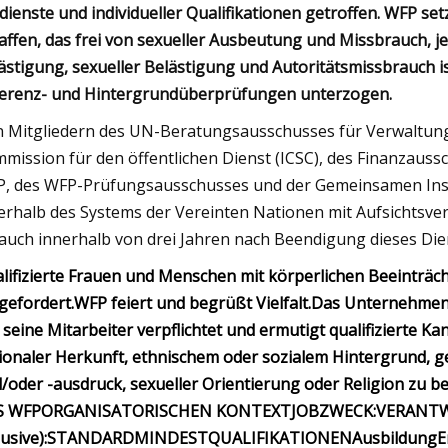
dienste und individueller Qualifikationen getroffen. WFP setz
affen, das frei von sexueller Ausbeutung und Missbrauch, je
ästigung, sexueller Belästigung und Autoritätsmissbrauch 
erenz- und Hintergrundüberprüfungen unterzogen.
 Mitgliedern des UN-Beratungsausschusses für Verwaltung
mission für den öffentlichen Dienst (ICSC), des Finanzaus
, des WFP-Prüfungsausschusses und der Gemeinsamen Inspek
erhalb des Systems der Vereinten Nationen mit Aufsichtsv
 auch innerhalb von drei Jahren nach Beendigung dieses Di
lifizierte Frauen und Menschen mit körperlichen Beeinträ
gefordert.
WFP feiert und begrüßt Vielfalt.
Das Unternehmen 
e seine Mitarbeiter verpflichtet und ermutigt qualifizierte 
ionaler Herkunft, ethnischem oder sozialem Hintergrund, ge
/oder -ausdruck, sexueller Orientierung oder Religion zu 
S WFP
ORGANISATORISCHEN KONTEXT
JOBZWECK:
VERANTW
usive):
STANDARDMINDESTQUALIFIKATIONEN
Ausbildung
E