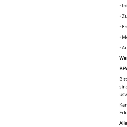
• In
• Z
• E
• M
• A
Wen
BE
Bit
sin
usw
Kan
Erl
All