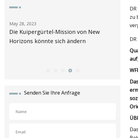
DR 
zu 
May 28, 2023
May 29, 2
ver
Die Kuipergürtel-Mission von New
Die Übe
DR
Horizons könnte sich ändern
wird bei
einfache
Qua
auf
WFP
Das
erm
Senden Sie Ihre Anfrage
soz
Ori
ÜB
Das
Bek